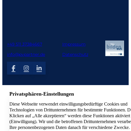
+49 511 37384667
Impressum
info@pvpartner.de
Datenschutz