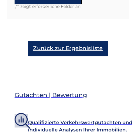
„
*
“ zeigt erforderliche Felder an
Alternative:
Zurück zur Ergebnisliste
Gutachten | Bewertung
Qualifizierte Verkehrswertgutachten und
individuelle Analysen Ihrer Immobilien.