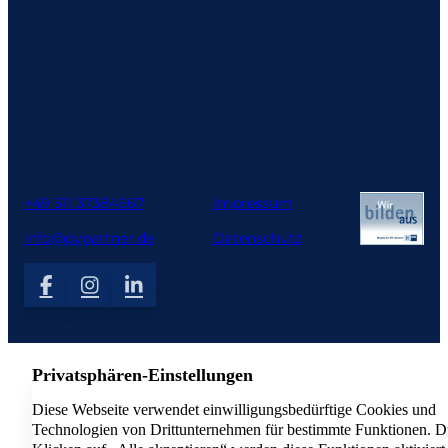
+49 511 37384667
Impressum
info@pvpartner.de
Datenschutz