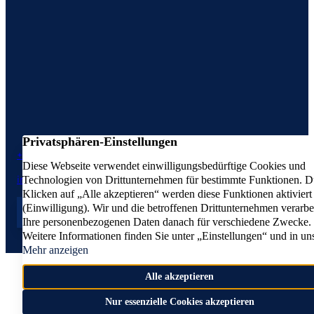
+49 511 37384667
Impressum
info@pvpartner.de
Datenschutz