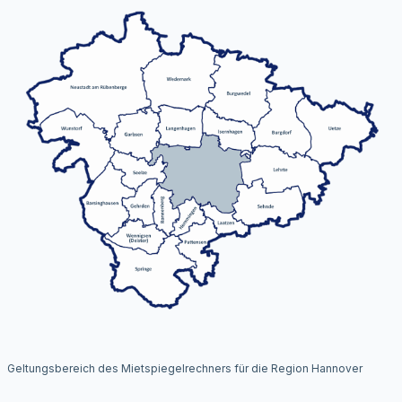
Geltungsbereich des Mietspiegelrechners für die Region Hannover