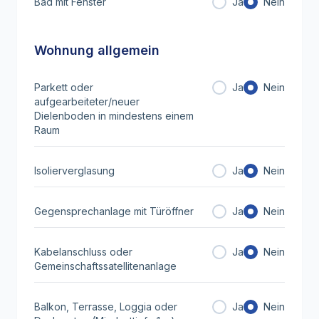
Bad mit Fenster
Ja
Nein
Wohnung allgemein
Parkett oder
Ja
Nein
aufgearbeiteter/neuer
Dielenboden in mindestens einem
Raum
Isolierverglasung
Ja
Nein
Gegensprechanlage mit Türöffner
Ja
Nein
Kabelanschluss oder
Ja
Nein
Gemeinschaftssatellitenanlage
Balkon, Terrasse, Loggia oder
Ja
Nein