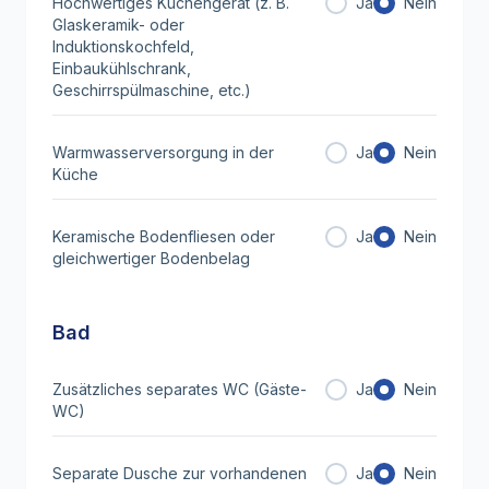
Hochwertiges Küchengerät (z. B.
Ja
Nein
Glaskeramik- oder
Induktionskochfeld,
Einbaukühlschrank,
Geschirrspülmaschine, etc.)
Warmwasserversorgung in der
Ja
Nein
Küche
Keramische Bodenfliesen oder
Ja
Nein
gleichwertiger Bodenbelag
Bad
Zusätzliches separates WC (Gäste-
Ja
Nein
WC)
Separate Dusche zur vorhandenen
Ja
Nein