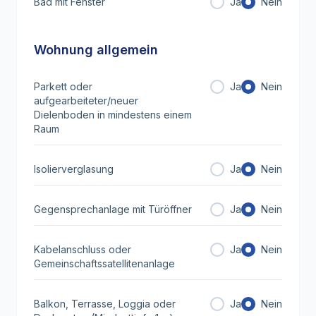
Bad mit Fenster
Ja
Nein
Wohnung allgemein
Parkett oder
Ja
Nein
aufgearbeiteter/neuer
Dielenboden in mindestens einem
Raum
Isolierverglasung
Ja
Nein
Gegensprechanlage mit Türöffner
Ja
Nein
Kabelanschluss oder
Ja
Nein
Gemeinschaftssatellitenanlage
Balkon, Terrasse, Loggia oder
Ja
Nein