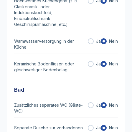
Hochwertiges Küchengerät (z. B.
Ja
Nein
Glaskeramik- oder
Induktionskochfeld,
Einbaukühlschrank,
Geschirrspülmaschine, etc.)
Warmwasserversorgung in der
Ja
Nein
Küche
Keramische Bodenfliesen oder
Ja
Nein
gleichwertiger Bodenbelag
Bad
Zusätzliches separates WC (Gäste-
Ja
Nein
WC)
Separate Dusche zur vorhandenen
Ja
Nein