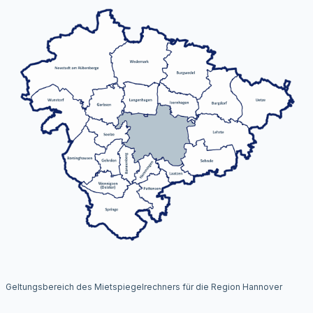
Geltungsbereich des Mietspiegelrechners für die Region Hannover