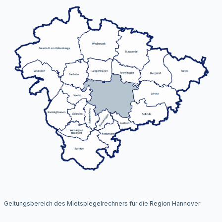
Geltungsbereich des Mietspiegelrechners für die Region Hannover