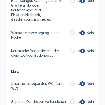
Hochwertiges Küchengerät (z. B.
Ja
Nein
Glaskeramik- oder
Induktionskochfeld,
Einbaukühlschrank,
Geschirrspülmaschine, etc.)
Warmwasserversorgung in der
Ja
Nein
Küche
Keramische Bodenfliesen oder
Ja
Nein
gleichwertiger Bodenbelag
Bad
Zusätzliches separates WC (Gäste-
Ja
Nein
WC)
Separate Dusche zur vorhandenen
Ja
Nein