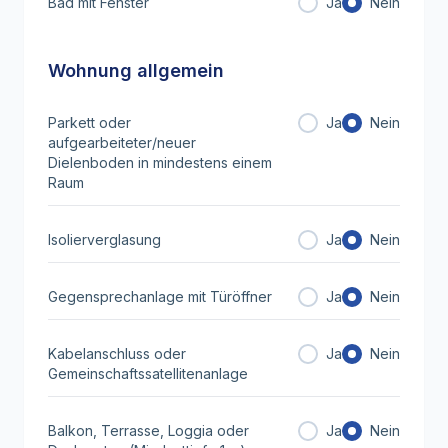
Bad mit Fenster
Ja
Nein
Wohnung allgemein
Parkett oder
Ja
Nein
aufgearbeiteter/neuer
Dielenboden in mindestens einem
Raum
Isolierverglasung
Ja
Nein
Gegensprechanlage mit Türöffner
Ja
Nein
Kabelanschluss oder
Ja
Nein
Gemeinschaftssatellitenanlage
Balkon, Terrasse, Loggia oder
Ja
Nein