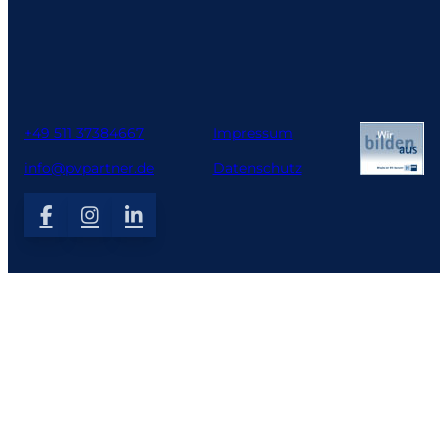
+49 511 37384667
Impressum
info@pvpartner.de
Datenschutz