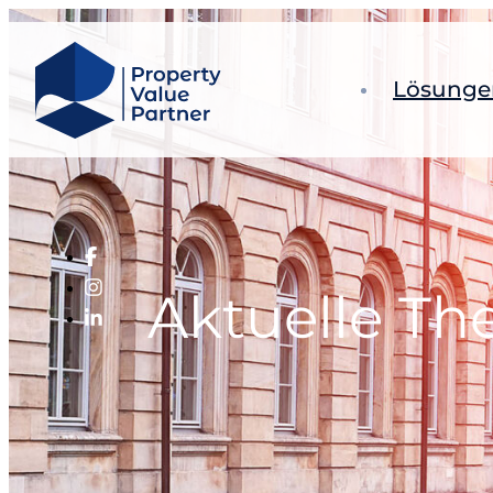
Lösunge
Gutach
Archite
Marketi
Immobi
Weiter
Aktuelle T