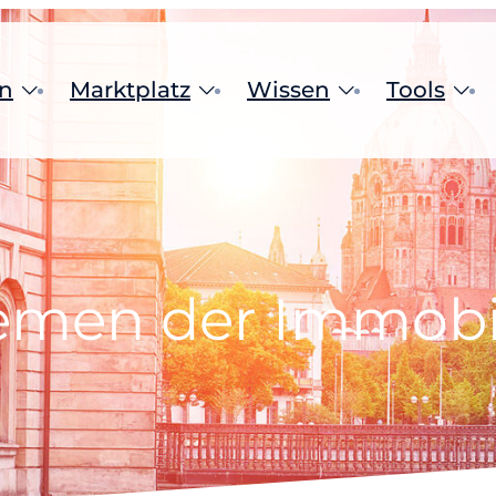
n
Marktplatz
Wissen
Tools
ten | Bewertung
Immobilienangebote
Aktuelles
Tools fü
ktur | Bau
Rechner | Tools
Flächen
ng | Vertrieb
Ratgeber
Investie
lienverwaltung
Glossar
Mietang
e Lösungen
hemen der Immobi