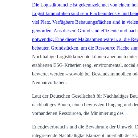
Die Logistikbranche ist gekennzeichnet von einem ho
Logistikimmobilien sind sehr Flächenintensiv und be
viel Platz. Verfügbare Bebauungsflächen sind in viele
geworden. Aus diesem Grund sind effiziente und nach
notwendig. Eine dieser Maßnahmen wäre u. a. die Revi
bebauten Grundstücken, um die Ressource Fläche sinn
Nachhaltige Logistikkonzepte können aber auch unter
etablierten ESG-Kriterien (eng. environmental, socia
bewertet werden – sowohl bei Bestandsimmobilien ode
Neubauvorhaben.
Laut der Deutschen Gesellschaft für Nachhaltiges B
nachhaltiges Bauen, einen bewussten Umgang und der
vorhandenen Ressourcen, die Minimierung des
Energieverbrauchs und die Bewahrung der Umwelt. D
integrierende Nachhaltigkeitskonzept innerhalb der E