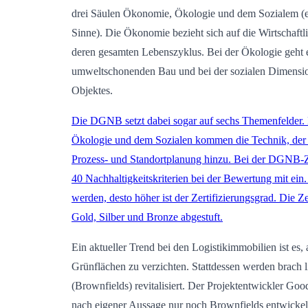
drei Säulen Ökonomie, Ökologie und dem Sozialem (e
Sinne). Die Ökonomie bezieht sich auf die Wirtschaftl
deren gesamten Lebenszyklus. Bei der Ökologie geht 
umweltschonenden Bau und bei der sozialen Dimensio
Objektes.
Die DGNB setzt dabei sogar auf sechs Themenfelder
Ökologie und dem Sozialen kommen die Technik, der
Prozess- und Standortplanung hinzu. Bei der DGNB-Zer
40 Nachhaltigkeitskriterien bei der Bewertung mit ein. 
werden, desto höher ist der Zertifizierungsgrad. Die Zer
Gold, Silber und Bronze abgestuft.
Ein aktueller Trend bei den Logistikimmobilien ist es
Grünflächen zu verzichten. Stattdessen werden brach l
(Brownfields) revitalisiert. Der Projektentwickler Go
nach eigener Aussage nur noch Brownfields entwickel