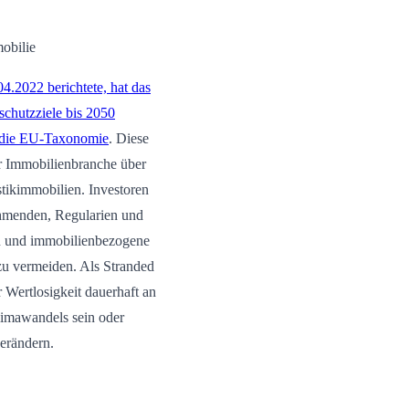
obilie
4.2022 berichtete, hat das
chutzziele bis 2050
n die EU-Taxonomie
. Diese
er Immobilienbranche über
stikimmobilien. Investoren
nehmenden, Regularien und
n und immobilienbezogene
zu vermeiden. Als Stranded
 Wertlosigkeit dauerhaft an
limawandels sein oder
erändern.