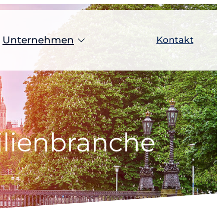
Unternehmen
Kontakt
r Sachverständige
Über uns
 und Räume
Experten
ren und Veräußern
Partner werden
elegenheiten
Kundenstimmen
lienbranche