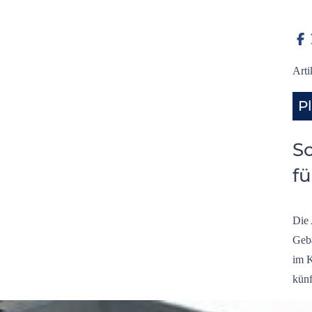
Arti
P
So
fü
Die 
Gebä
im K
künf