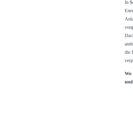
In
S
Ene
Anla
vorg
Dac
ande
die 
verp
Wo d
und 