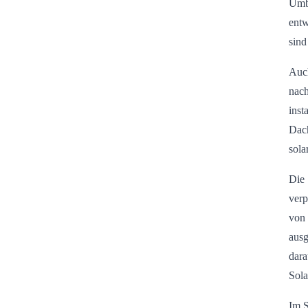
Umb
entw
sind
Auch
nach
inst
Dach
sola
Die 
verp
von 
ausg
dara
Sola
Im 