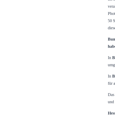
ver
Phot
50 S
dies
Bund
hab
In
B
umge
In
B
für 
Das
und 
Hes