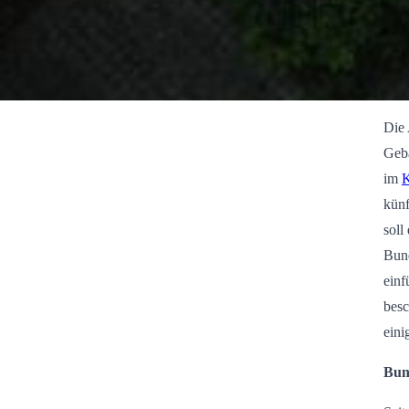
Die 
Gebä
im
K
künf
soll
Bund
einf
besc
eini
Bund